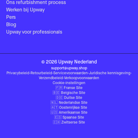
Ons refurbishment process
Werken bij Upway
Pers
Blog
Upway voor professionals
©
2026
Upway
Nederland
support@upway.shop
Privacybeleid
-
Retourbeleid
-
Servicevoorwaarden
-
Juridische kennisgeving
-
Verzendbeleid
-
Verkoopvoorwaarden
Cookie-instellingen
🇫🇷
Franse Site
🇧🇪
Belgische Site
🇩🇪
Duitse Site
🇳🇱
Nederlandse Site
🇦🇹
Oostenrijkse Site
🇺🇸
Amerikaanse Site
🇪🇸
Spaanse Site
🇨🇭
Zwitserse Site