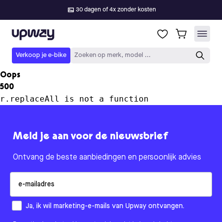
30 dagen of 4x zonder kosten
Upway
Verkoop je e-bike
Zoeken op merk, model ...
Oops
500
r.replaceAll is not a function
Meld je aan voor de nieuwsbrief
Ontvang de beste aanbiedingen en persoonlijk advies
Email
How would you like to hear from us?
Ja, ik wil marketing-e-mails van Upway ontvangen.