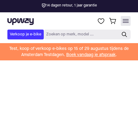
OVER UPWAY
We streven ernaar om
elektrisch rijden voor
iedereen toegankelijk te