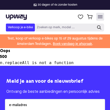
30 dagen of 4x zonder kosten
Upway
Verkoop je e-bike
Zoeken op merk, model ...
Test, koop of verkoop e-bikes op 15 of 29 augustus tijdens de
Amsterdam Testdagen.
Boek vandaag je afspraak
.
Oops
500
n.replaceAll is not a function
Meld je aan voor de nieuwsbrief
Ontvang de beste aanbiedingen en persoonlijk advies
Email