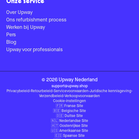
Onze service
Over Upway
Ons refurbishment process
Werken bij Upway
Pers
Blog
Upway voor professionals
©
2026
Upway
Nederland
support@upway.shop
Privacybeleid
-
Retourbeleid
-
Servicevoorwaarden
-
Juridische kennisgeving
-
Verzendbeleid
-
Verkoopvoorwaarden
Cookie-instellingen
🇫🇷
Franse Site
🇧🇪
Belgische Site
🇩🇪
Duitse Site
🇳🇱
Nederlandse Site
🇦🇹
Oostenrijkse Site
🇺🇸
Amerikaanse Site
🇪🇸
Spaanse Site