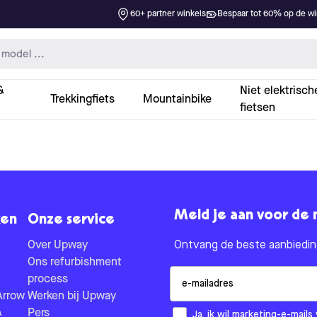
60+ partner winkels
Bespaar tot 60% op de win
&
Niet elektrisch
Trekkingfiets
Mountainbike
fietsen
Meld je aan voor de 
en
Onze service
Over Upway
Ontvang de beste aanbieding
Ons refurbishment
Email
process
Arrow
Werken bij Upway
&
Pers
How would you like to hear fr
Ja, ik wil marketing-e-mai