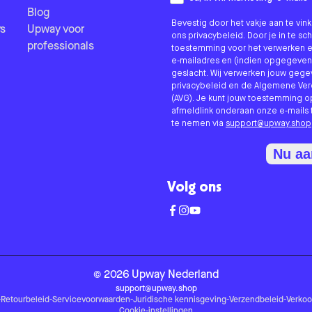
Blog
Bevestig door het vakje aan te vi
s
Upway voor
ons privacybeleid. Door je in te sc
professionals
toestemming voor het verwerken e
e-mailadres en (indien opgegeven
geslacht. Wij verwerken jouw geg
privacybeleid en de Algemene V
(AVG). Je kunt jouw toestemming o
afmeldlink onderaan onze e-mails 
te nemen via
support@upway.shop
Nu a
Volg ons
©
2026
Upway
Nederland
support@upway.shop
-
Retourbeleid
-
Servicevoorwaarden
-
Juridische kennisgeving
-
Verzendbeleid
-
Verko
Cookie-instellingen