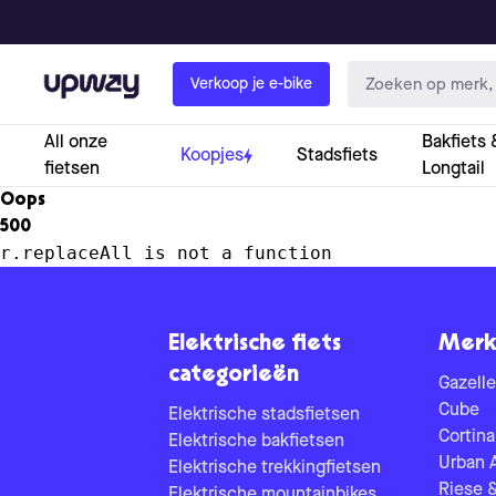
Upway
Verkoop je e-bike
All onze
Bakfiets 
Koopjes
Stadsfiets
fietsen
Longtail
Oops
500
r.replaceAll is not a function
Elektrische fiets
Merk
categorieën
Gazelle
Cube
Elektrische stadsfietsen
Cortina
Elektrische bakfietsen
Urban 
Elektrische trekkingfietsen
Riese 
Elektrische mountainbikes