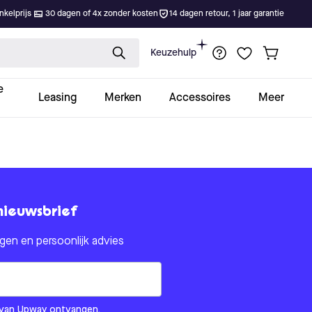
kelprijs
30 dagen of 4x zonder kosten
14 dagen retour, 1 jaar garantie
Keuzehulp
e
Leasing
Merken
Accessoires
Meer
nieuwsbrief
en en persoonlijk advies
om us?
ls van Upway ontvangen.