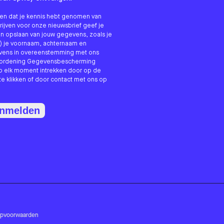
nken dat je kennis hebt genomen van
hrijven voor onze nieuwsbrief geef je
n opslaan van jouw gegevens, zoals je
) je voornaam, achternaam en
evens in overeenstemming met ons
erordening Gegevensbescherming
p elk moment intrekken door op de
te klikken of door contact met ons op
anmelden
opvoorwaarden