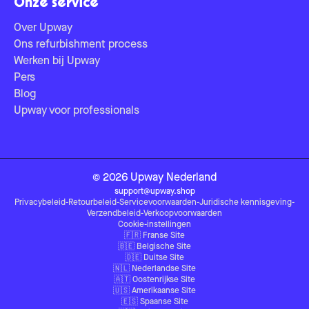
Onze service
Over Upway
Ons refurbishment process
Werken bij Upway
Pers
Blog
Upway voor professionals
©
2026
Upway
Nederland
support@upway.shop
Privacybeleid
-
Retourbeleid
-
Servicevoorwaarden
-
Juridische kennisgeving
-
Verzendbeleid
-
Verkoopvoorwaarden
Cookie-instellingen
🇫🇷
Franse Site
🇧🇪
Belgische Site
🇩🇪
Duitse Site
🇳🇱
Nederlandse Site
🇦🇹
Oostenrijkse Site
🇺🇸
Amerikaanse Site
🇪🇸
Spaanse Site