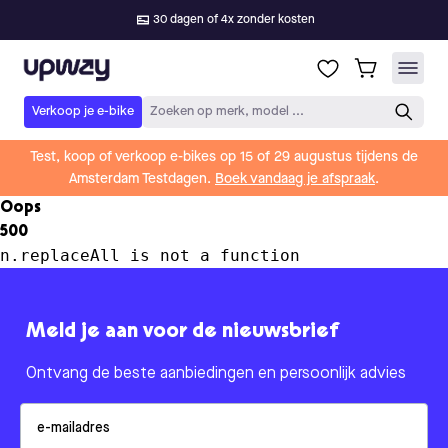
30 dagen of 4x zonder kosten
Upway
Verkoop je e-bike
Zoeken op merk, model ...
Test, koop of verkoop e-bikes op 15 of 29 augustus tijdens de
Amsterdam Testdagen.
Boek vandaag je afspraak
.
Oops
500
n.replaceAll is not a function
Meld je aan voor de nieuwsbrief
Ontvang de beste aanbiedingen en persoonlijk advies
Email