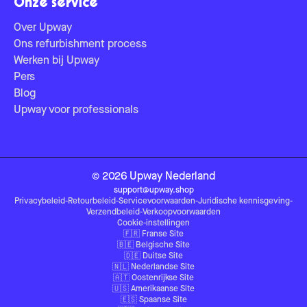
Onze service
Over Upway
Ons refurbishment process
Werken bij Upway
Pers
Blog
Upway voor professionals
©
2026
Upway
Nederland
support@upway.shop
Privacybeleid
-
Retourbeleid
-
Servicevoorwaarden
-
Juridische kennisgeving
-
Verzendbeleid
-
Verkoopvoorwaarden
Cookie-instellingen
🇫🇷
Franse Site
🇧🇪
Belgische Site
🇩🇪
Duitse Site
🇳🇱
Nederlandse Site
🇦🇹
Oostenrijkse Site
🇺🇸
Amerikaanse Site
🇪🇸
Spaanse Site