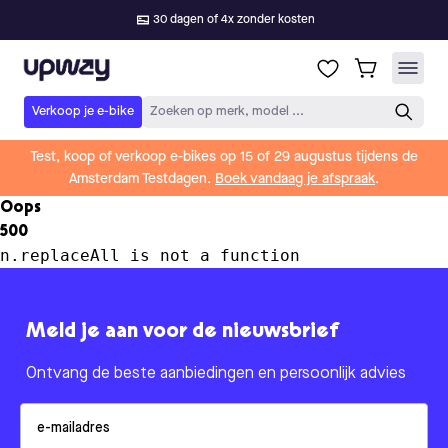
30 dagen of 4x zonder kosten
Upway
Verkoop je e-bike
Zoeken op merk, model ...
Test, koop of verkoop e-bikes op 15 of 29 augustus tijdens de
Amsterdam Testdagen.
Boek vandaag je afspraak
.
Oops
500
n.replaceAll is not a function
Meld je aan voor de nieuwsbrief
Ontvang de beste aanbiedingen en persoonlijk advies
Email