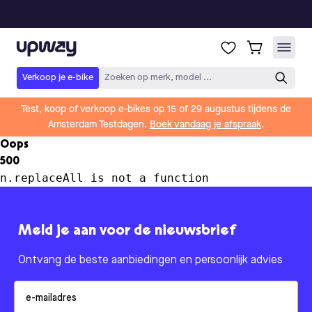
Upway
Verkoop je e-bike
Zoeken op merk, model ...
Test, koop of verkoop e-bikes op 15 of 29 augustus tijdens de
Amsterdam Testdagen.
Boek vandaag je afspraak
.
Oops
500
n.replaceAll is not a function
Meld je aan voor de nieuwsbrief
Ontvang de beste aanbiedingen en persoonlijk advies
Email