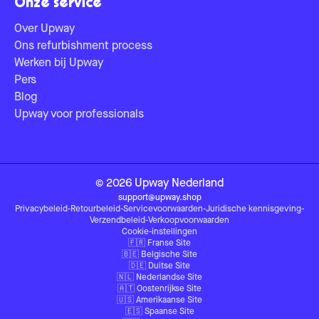
Onze service
Over Upway
Ons refurbishment process
Werken bij Upway
Pers
Blog
Upway voor professionals
©
2026
Upway
Nederland
support@upway.shop
Privacybeleid
-
Retourbeleid
-
Servicevoorwaarden
-
Juridische kennisgeving
-
Verzendbeleid
-
Verkoopvoorwaarden
Cookie-instellingen
🇫🇷
Franse Site
🇧🇪
Belgische Site
🇩🇪
Duitse Site
🇳🇱
Nederlandse Site
🇦🇹
Oostenrijkse Site
🇺🇸
Amerikaanse Site
🇪🇸
Spaanse Site