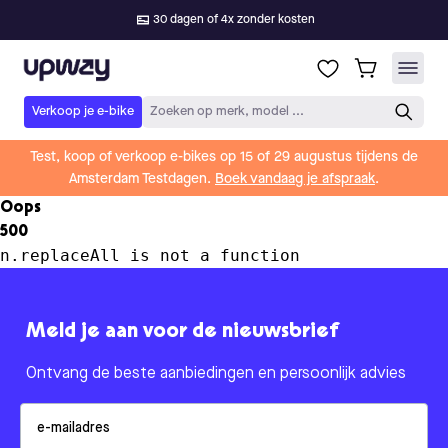
30 dagen of 4x zonder kosten
Upway
Verkoop je e-bike
Zoeken op merk, model ...
Test, koop of verkoop e-bikes op 15 of 29 augustus tijdens de
Amsterdam Testdagen.
Boek vandaag je afspraak
.
Oops
500
n.replaceAll is not a function
Meld je aan voor de nieuwsbrief
Ontvang de beste aanbiedingen en persoonlijk advies
Email