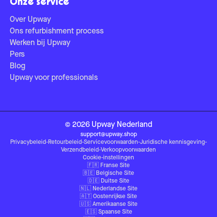
Onze service
Over Upway
Ons refurbishment process
Werken bij Upway
Pers
Blog
Upway voor professionals
©
2026
Upway
Nederland
support@upway.shop
Privacybeleid
-
Retourbeleid
-
Servicevoorwaarden
-
Juridische kennisgeving
-
Verzendbeleid
-
Verkoopvoorwaarden
Cookie-instellingen
🇫🇷
Franse Site
🇧🇪
Belgische Site
🇩🇪
Duitse Site
🇳🇱
Nederlandse Site
🇦🇹
Oostenrijkse Site
🇺🇸
Amerikaanse Site
🇪🇸
Spaanse Site