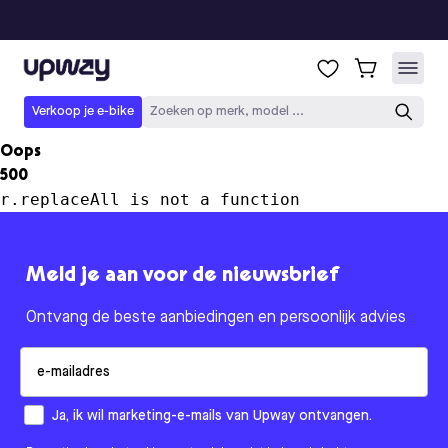
Upway
Verkoop je e-bike
Zoeken op merk, model ...
Oops
500
r.replaceAll is not a function
Meld je aan voor de nieuwsbrief
Ontvang de beste aanbiedingen en persoonlijk advies
Email
How would you like to hear from us?
Ja, ik wil marketing-e-mails van Upway ontvangen.