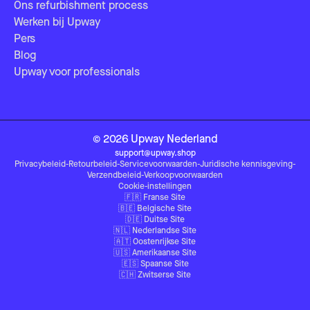
Ons refurbishment process
Werken bij Upway
Pers
Blog
Upway voor professionals
©
2026
Upway
Nederland
support@upway.shop
Privacybeleid
-
Retourbeleid
-
Servicevoorwaarden
-
Juridische kennisgeving
-
Verzendbeleid
-
Verkoopvoorwaarden
Cookie-instellingen
🇫🇷
Franse Site
🇧🇪
Belgische Site
🇩🇪
Duitse Site
🇳🇱
Nederlandse Site
🇦🇹
Oostenrijkse Site
🇺🇸
Amerikaanse Site
🇪🇸
Spaanse Site
🇨🇭
Zwitserse Site