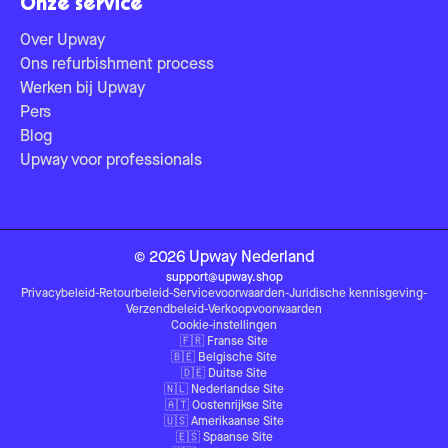
Onze service
Over Upway
Ons refurbishment process
Werken bij Upway
Pers
Blog
Upway voor professionals
©
2026
Upway
Nederland
support@upway.shop
Privacybeleid
-
Retourbeleid
-
Servicevoorwaarden
-
Juridische kennisgeving
-
Verzendbeleid
-
Verkoopvoorwaarden
Cookie-instellingen
🇫🇷
Franse Site
🇧🇪
Belgische Site
🇩🇪
Duitse Site
🇳🇱
Nederlandse Site
🇦🇹
Oostenrijkse Site
🇺🇸
Amerikaanse Site
🇪🇸
Spaanse Site