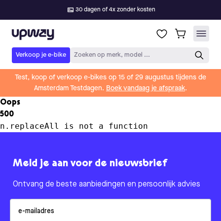
30 dagen of 4x zonder kosten
Upway
Verkoop je e-bike
Zoeken op merk, model ...
Test, koop of verkoop e-bikes op 15 of 29 augustus tijdens de
Amsterdam Testdagen.
Boek vandaag je afspraak
.
Oops
500
n.replaceAll is not a function
Meld je aan voor de nieuwsbrief
Ontvang de beste aanbiedingen en persoonlijk advies
Email