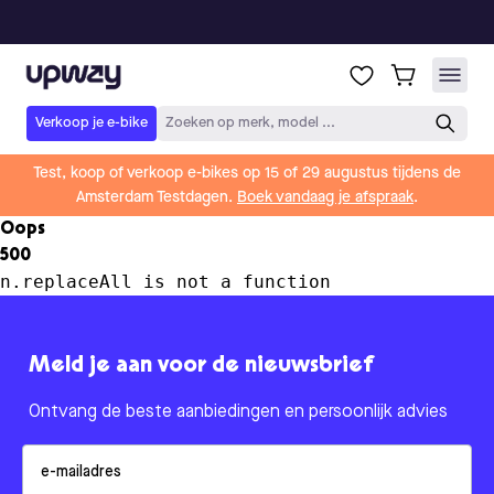
Upway
Verkoop je e-bike
Zoeken op merk, model ...
Test, koop of verkoop e-bikes op 15 of 29 augustus tijdens de
Amsterdam Testdagen.
Boek vandaag je afspraak
.
Oops
500
n.replaceAll is not a function
Meld je aan voor de nieuwsbrief
Ontvang de beste aanbiedingen en persoonlijk advies
Email