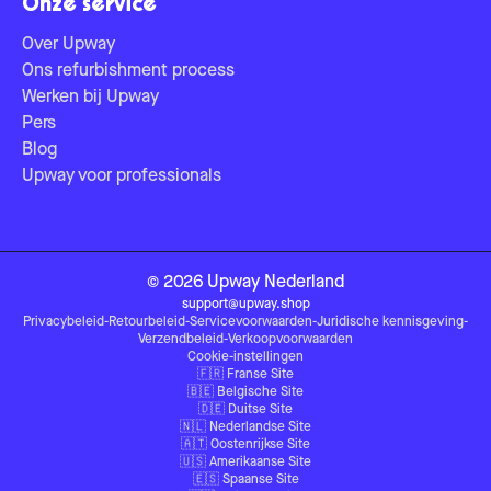
Onze service
Over Upway
Ons refurbishment process
Werken bij Upway
Pers
Blog
Upway voor professionals
©
2026
Upway
Nederland
support@upway.shop
Privacybeleid
-
Retourbeleid
-
Servicevoorwaarden
-
Juridische kennisgeving
-
Verzendbeleid
-
Verkoopvoorwaarden
Cookie-instellingen
🇫🇷
Franse Site
🇧🇪
Belgische Site
🇩🇪
Duitse Site
🇳🇱
Nederlandse Site
🇦🇹
Oostenrijkse Site
🇺🇸
Amerikaanse Site
🇪🇸
Spaanse Site