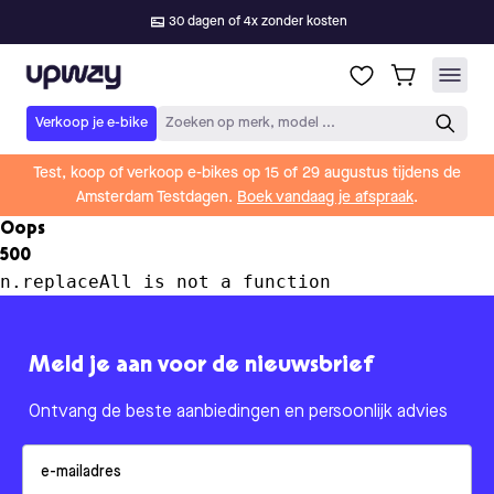
30 dagen of 4x zonder kosten
Upway
Verkoop je e-bike
Zoeken op merk, model ...
Test, koop of verkoop e-bikes op 15 of 29 augustus tijdens de
Amsterdam Testdagen.
Boek vandaag je afspraak
.
Oops
500
n.replaceAll is not a function
Meld je aan voor de nieuwsbrief
Ontvang de beste aanbiedingen en persoonlijk advies
Email