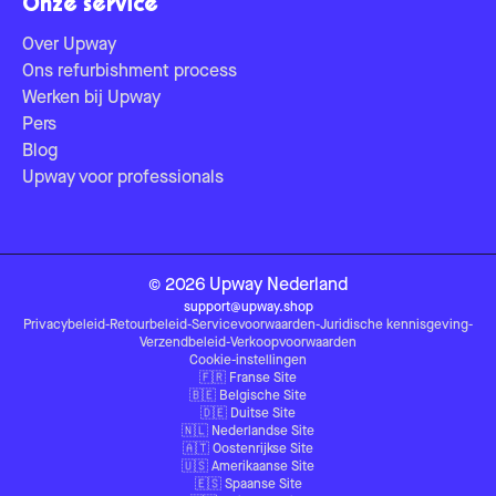
Onze service
Over Upway
Ons refurbishment process
Werken bij Upway
Pers
Blog
Upway voor professionals
©
2026
Upway
Nederland
support@upway.shop
Privacybeleid
-
Retourbeleid
-
Servicevoorwaarden
-
Juridische kennisgeving
-
Verzendbeleid
-
Verkoopvoorwaarden
Cookie-instellingen
🇫🇷
Franse Site
🇧🇪
Belgische Site
🇩🇪
Duitse Site
🇳🇱
Nederlandse Site
🇦🇹
Oostenrijkse Site
🇺🇸
Amerikaanse Site
🇪🇸
Spaanse Site