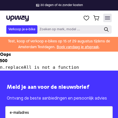
30 dagen of 4x zonder kosten
Upway
Verkoop je e-bike
Zoeken op merk, model ...
Test, koop of verkoop e-bikes op 15 of 29 augustus tijdens de
Amsterdam Testdagen.
Boek vandaag je afspraak
.
Oops
500
n.replaceAll is not a function
Meld je aan voor de nieuwsbrief
Ontvang de beste aanbiedingen en persoonlijk advies
Email