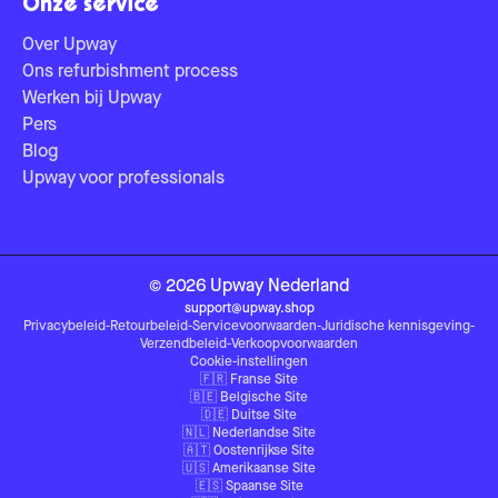
Onze service
Over Upway
Ons refurbishment process
Werken bij Upway
Pers
Blog
Upway voor professionals
©
2026
Upway
Nederland
support@upway.shop
Privacybeleid
-
Retourbeleid
-
Servicevoorwaarden
-
Juridische kennisgeving
-
Verzendbeleid
-
Verkoopvoorwaarden
Cookie-instellingen
🇫🇷
Franse Site
🇧🇪
Belgische Site
🇩🇪
Duitse Site
🇳🇱
Nederlandse Site
🇦🇹
Oostenrijkse Site
🇺🇸
Amerikaanse Site
🇪🇸
Spaanse Site