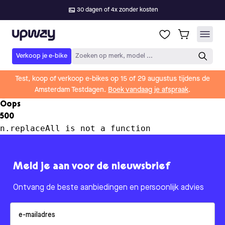
30 dagen of 4x zonder kosten
Upway
Verkoop je e-bike
Zoeken op merk, model ...
Test, koop of verkoop e-bikes op 15 of 29 augustus tijdens de
Amsterdam Testdagen.
Boek vandaag je afspraak
.
Oops
500
n.replaceAll is not a function
Meld je aan voor de nieuwsbrief
Ontvang de beste aanbiedingen en persoonlijk advies
Email