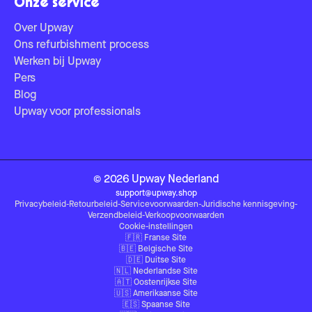
Onze service
Over Upway
Ons refurbishment process
Werken bij Upway
Pers
Blog
Upway voor professionals
©
2026
Upway
Nederland
support@upway.shop
Privacybeleid
-
Retourbeleid
-
Servicevoorwaarden
-
Juridische kennisgeving
-
Verzendbeleid
-
Verkoopvoorwaarden
Cookie-instellingen
🇫🇷
Franse Site
🇧🇪
Belgische Site
🇩🇪
Duitse Site
🇳🇱
Nederlandse Site
🇦🇹
Oostenrijkse Site
🇺🇸
Amerikaanse Site
🇪🇸
Spaanse Site