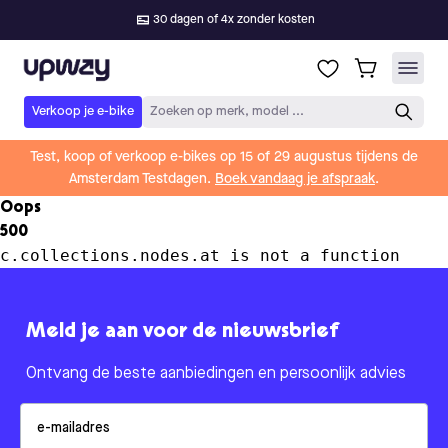
30 dagen of 4x zonder kosten
Upway
Verkoop je e-bike
Zoeken op merk, model ...
Test, koop of verkoop e-bikes op 15 of 29 augustus tijdens de
Amsterdam Testdagen.
Boek vandaag je afspraak
.
Oops
500
c.collections.nodes.at is not a function
Meld je aan voor de nieuwsbrief
Ontvang de beste aanbiedingen en persoonlijk advies
Email