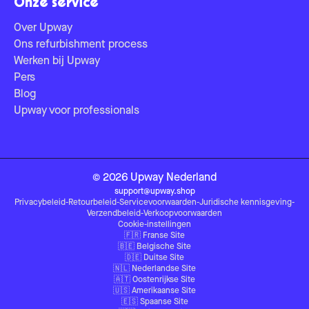
Onze service
Over Upway
Ons refurbishment process
Werken bij Upway
Pers
Blog
Upway voor professionals
©
2026
Upway
Nederland
support@upway.shop
Privacybeleid
-
Retourbeleid
-
Servicevoorwaarden
-
Juridische kennisgeving
-
Verzendbeleid
-
Verkoopvoorwaarden
Cookie-instellingen
🇫🇷
Franse Site
🇧🇪
Belgische Site
🇩🇪
Duitse Site
🇳🇱
Nederlandse Site
🇦🇹
Oostenrijkse Site
🇺🇸
Amerikaanse Site
🇪🇸
Spaanse Site