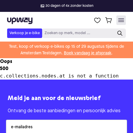
30 dagen of 4x zonder kosten
Upway
Verkoop je e-bike
Zoeken op merk, model ...
Test, koop of verkoop e-bikes op 15 of 29 augustus tijdens de
Amsterdam Testdagen.
Boek vandaag je afspraak
.
Oops
500
c.collections.nodes.at is not a function
Meld je aan voor de nieuwsbrief
Ontvang de beste aanbiedingen en persoonlijk advies
Email