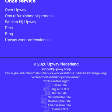
Onze service
Over Upway
Ons refurbishment process
Werken bij Upway
Pers
Blog
Upway voor professionals
©
2026
Upway
Nederland
support@upway.shop
Privacybeleid
-
Retourbeleid
-
Servicevoorwaarden
-
Juridische kennisgeving
-
Verzendbeleid
-
Verkoopvoorwaarden
Cookie-instellingen
🇫🇷
Franse Site
🇧🇪
Belgische Site
🇩🇪
Duitse Site
🇳🇱
Nederlandse Site
🇦🇹
Oostenrijkse Site
🇺🇸
Amerikaanse Site
🇪🇸
Spaanse Site