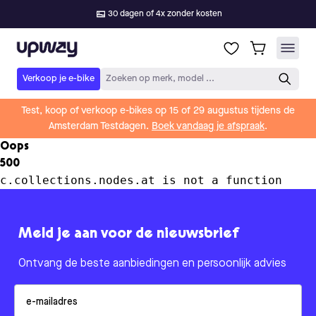
30 dagen of 4x zonder kosten
Upway
Verkoop je e-bike
Zoeken op merk, model ...
Test, koop of verkoop e-bikes op 15 of 29 augustus tijdens de
Amsterdam Testdagen.
Boek vandaag je afspraak
.
Oops
500
c.collections.nodes.at is not a function
Meld je aan voor de nieuwsbrief
Ontvang de beste aanbiedingen en persoonlijk advies
Email