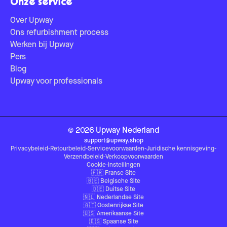
Onze service
Over Upway
Ons refurbishment process
Werken bij Upway
Pers
Blog
Upway voor professionals
©
2026
Upway
Nederland
support@upway.shop
Privacybeleid
-
Retourbeleid
-
Servicevoorwaarden
-
Juridische kennisgeving
-
Verzendbeleid
-
Verkoopvoorwaarden
Cookie-instellingen
🇫🇷
Franse Site
🇧🇪
Belgische Site
🇩🇪
Duitse Site
🇳🇱
Nederlandse Site
🇦🇹
Oostenrijkse Site
🇺🇸
Amerikaanse Site
🇪🇸
Spaanse Site