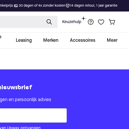
kelprijs
30 dagen of 4x zonder kosten
14 dagen retour, 1 jaar garantie
Keuzehulp
e
Leasing
Merken
Accessoires
Meer
nieuwsbrief
en en persoonlijk advies
om us?
ls van Upway ontvangen.