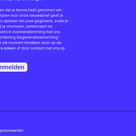
nken dat je kennis hebt genomen van
hrijven voor onze nieuwsbrief geef je
n opslaan van jouw gegevens, zoals je
) je voornaam, achternaam en
evens in overeenstemming met ons
erordening Gegevensbescherming
p elk moment intrekken door op de
te klikken of door contact met ons op
anmelden
opvoorwaarden