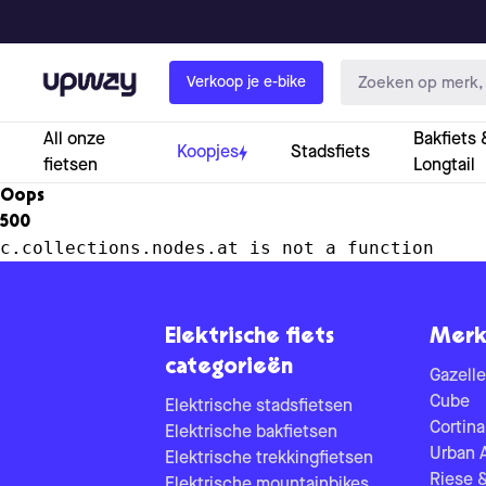
Upway
Verkoop je e-bike
All onze
Bakfiets 
Koopjes
Stadsfiets
fietsen
Longtail
Oops
500
c.collections.nodes.at is not a function
Elektrische fiets
Merk
categorieën
Gazelle
Cube
Elektrische stadsfietsen
Cortina
Elektrische bakfietsen
Urban 
Elektrische trekkingfietsen
Riese 
Elektrische mountainbikes