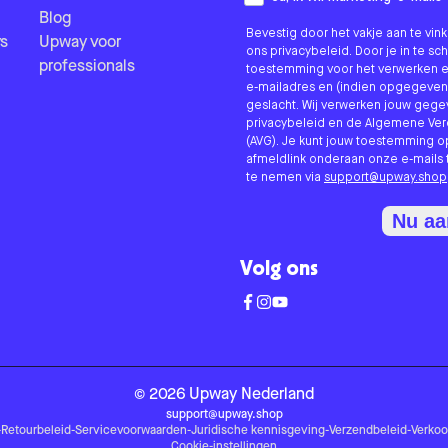
Blog
Bevestig door het vakje aan te vi
s
Upway voor
ons privacybeleid. Door je in te sc
professionals
toestemming voor het verwerken e
e-mailadres en (indien opgegeven
geslacht. Wij verwerken jouw geg
privacybeleid en de Algemene V
(AVG). Je kunt jouw toestemming o
afmeldlink onderaan onze e-mails 
te nemen via
support@upway.shop
Nu a
Volg ons
©
2026
Upway
Nederland
support@upway.shop
-
Retourbeleid
-
Servicevoorwaarden
-
Juridische kennisgeving
-
Verzendbeleid
-
Verko
Cookie-instellingen