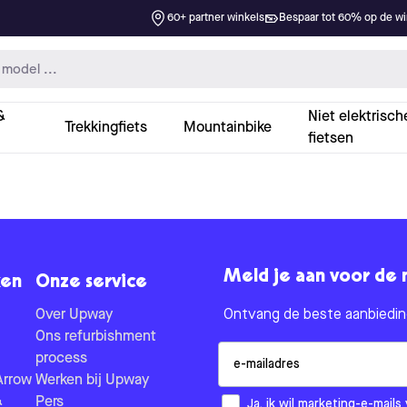
60+ partner winkels
Bespaar tot 60% op de win
&
Niet elektrisch
Trekkingfiets
Mountainbike
fietsen
Meld je aan voor de 
en
Onze service
Over Upway
Ontvang de beste aanbieding
Ons refurbishment
Email
process
Arrow
Werken bij Upway
&
Pers
How would you like to hear fr
Ja, ik wil marketing-e-mai