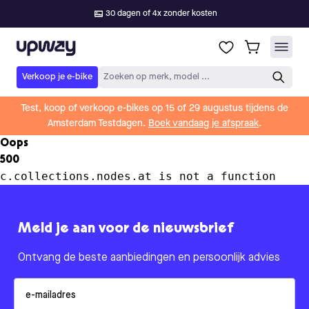
30 dagen of 4x zonder kosten
Upway
Verkoop je e-bike
Zoeken op merk, model ...
Test, koop of verkoop e-bikes op 15 of 29 augustus tijdens de
Amsterdam Testdagen.
Boek vandaag je afspraak
.
Oops
500
c.collections.nodes.at is not a function
Meld je aan voor de nieuwsbrief
Ontvang de beste aanbiedingen en persoonlijk advies
Email