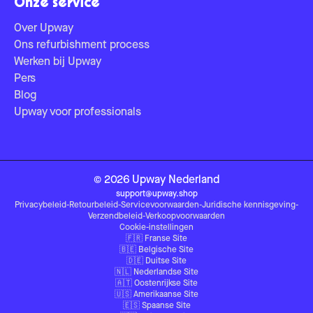
Onze service
Over Upway
Ons refurbishment process
Werken bij Upway
Pers
Blog
Upway voor professionals
©
2026
Upway
Nederland
support@upway.shop
Privacybeleid
-
Retourbeleid
-
Servicevoorwaarden
-
Juridische kennisgeving
-
Verzendbeleid
-
Verkoopvoorwaarden
Cookie-instellingen
🇫🇷
Franse Site
🇧🇪
Belgische Site
🇩🇪
Duitse Site
🇳🇱
Nederlandse Site
🇦🇹
Oostenrijkse Site
🇺🇸
Amerikaanse Site
🇪🇸
Spaanse Site