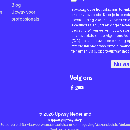
Blog
Bevestig door het vakje aan te vi
s
Upway voor
ons privacybeleid. Door je in te sc
professionals
toestemming voor het verwerken e
e-mailadres en (indien opgegeven
geslacht. Wij verwerken jouw geg
privacybeleid en de Algemene V
(AVG). Je kunt jouw toestemming o
afmeldlink onderaan onze e-mails 
te nemen via
support@upway.shop
Nu a
Volg ons
©
2026
Upway
Nederland
support@upway.shop
-
Retourbeleid
-
Servicevoorwaarden
-
Juridische kennisgeving
-
Verzendbeleid
-
Verko
Cookie-instellingen