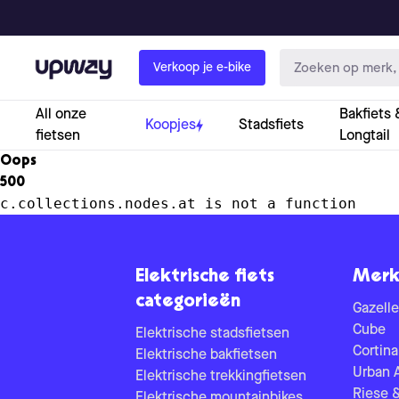
Upway
Verkoop je e-bike
All onze
Bakfiets 
Koopjes
Stadsfiets
fietsen
Longtail
Oops
500
c.collections.nodes.at is not a function
Elektrische fiets
Merk
categorieën
Gazelle
Cube
Elektrische stadsfietsen
Cortina
Elektrische bakfietsen
Urban 
Elektrische trekkingfietsen
Riese 
Elektrische mountainbikes