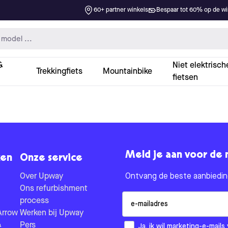
60+ partner winkels
Bespaar tot 60% op de win
&
Niet elektrisch
Trekkingfiets
Mountainbike
fietsen
Meld je aan voor de 
en
Onze service
Over Upway
Ontvang de beste aanbieding
Ons refurbishment
Email
process
Arrow
Werken bij Upway
&
Pers
How would you like to hear fr
Ja, ik wil marketing-e-mai