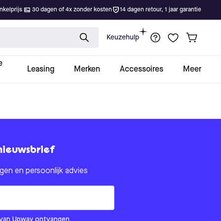
kelprijs
30 dagen of 4x zonder kosten
14 dagen retour, 1 jaar garantie
Keuzehulp
e
Leasing
Merken
Accessoires
Meer
nieuwsbrief
en en persoonlijk advies
om us?
ls van Upway ontvangen.