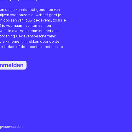
nken dat je kennis hebt genomen van
hrijven voor onze nieuwsbrief geef je
n opslaan van jouw gegevens, zoals je
) je voornaam, achternaam en
evens in overeenstemming met ons
erordening Gegevensbescherming
p elk moment intrekken door op de
te klikken of door contact met ons op
anmelden
opvoorwaarden