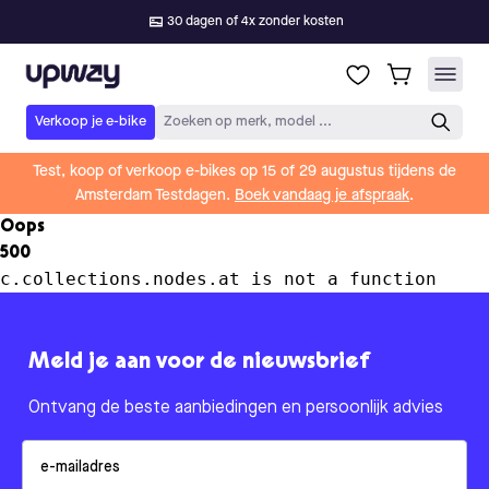
30 dagen of 4x zonder kosten
Upway
Verkoop je e-bike
Zoeken op merk, model ...
Test, koop of verkoop e-bikes op 15 of 29 augustus tijdens de
Amsterdam Testdagen.
Boek vandaag je afspraak
.
Oops
500
c.collections.nodes.at is not a function
Meld je aan voor de nieuwsbrief
Ontvang de beste aanbiedingen en persoonlijk advies
Email