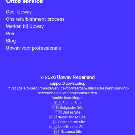
Onze service
Over Upway
Ons refurbishment process
Werken bij Upway
Pers
Blog
Upway voor professionals
©
2026
Upway
Nederland
support@upway.shop
Privacybeleid
-
Retourbeleid
-
Servicevoorwaarden
-
Juridische kennisgeving
-
Verzendbeleid
-
Verkoopvoorwaarden
Cookie-instellingen
🇫🇷
Franse Site
🇧🇪
Belgische Site
🇩🇪
Duitse Site
🇳🇱
Nederlandse Site
🇦🇹
Oostenrijkse Site
🇺🇸
Amerikaanse Site
🇪🇸
Spaanse Site