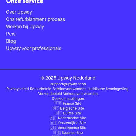
Onze service
Over Upway
Ons refurbishment process
Werken bij Upway
Pers
Blog
Upway voor professionals
©
2026
Upway
Nederland
support@upway.shop
Privacybeleid
-
Retourbeleid
-
Servicevoorwaarden
-
Juridische kennisgeving
-
Verzendbeleid
-
Verkoopvoorwaarden
Cookie-instellingen
🇫🇷
Franse Site
🇧🇪
Belgische Site
🇩🇪
Duitse Site
🇳🇱
Nederlandse Site
🇦🇹
Oostenrijkse Site
🇺🇸
Amerikaanse Site
🇪🇸
Spaanse Site