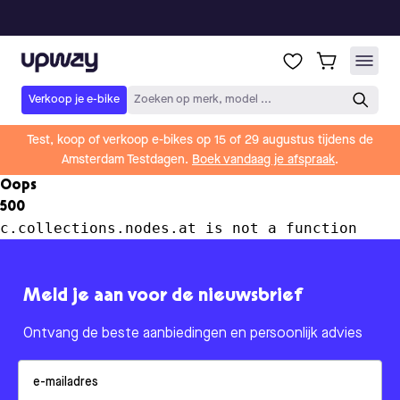
Upway
Verkoop je e-bike
Zoeken op merk, model ...
Test, koop of verkoop e-bikes op 15 of 29 augustus tijdens de
Amsterdam Testdagen.
Boek vandaag je afspraak
.
Oops
500
c.collections.nodes.at is not a function
Meld je aan voor de nieuwsbrief
Ontvang de beste aanbiedingen en persoonlijk advies
Email