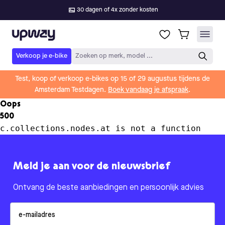
30 dagen of 4x zonder kosten
Upway
Verkoop je e-bike
Zoeken op merk, model ...
Test, koop of verkoop e-bikes op 15 of 29 augustus tijdens de
Amsterdam Testdagen.
Boek vandaag je afspraak
.
Oops
500
c.collections.nodes.at is not a function
Meld je aan voor de nieuwsbrief
Ontvang de beste aanbiedingen en persoonlijk advies
Email