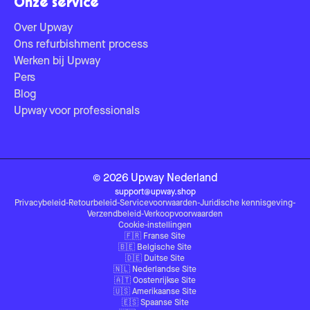
Onze service
Over Upway
Ons refurbishment process
Werken bij Upway
Pers
Blog
Upway voor professionals
©
2026
Upway
Nederland
support@upway.shop
Privacybeleid
-
Retourbeleid
-
Servicevoorwaarden
-
Juridische kennisgeving
-
Verzendbeleid
-
Verkoopvoorwaarden
Cookie-instellingen
🇫🇷
Franse Site
🇧🇪
Belgische Site
🇩🇪
Duitse Site
🇳🇱
Nederlandse Site
🇦🇹
Oostenrijkse Site
🇺🇸
Amerikaanse Site
🇪🇸
Spaanse Site