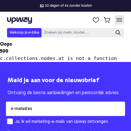
30 dagen of 4x zonder kosten
Upway
Verkoop je e-bike
Zoeken op merk, model ...
Oops
500
c.collections.nodes.at is not a function
Meld je aan voor de nieuwsbrief
Ontvang de beste aanbiedingen en persoonlijk advies
Email
How would you like to hear from us?
Ja, ik wil marketing-e-mails van Upway ontvangen.