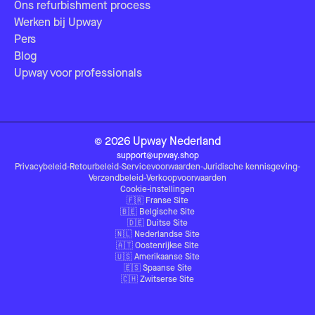
Ons refurbishment process
Werken bij Upway
Pers
Blog
Upway voor professionals
©
2026
Upway
Nederland
support@upway.shop
Privacybeleid
-
Retourbeleid
-
Servicevoorwaarden
-
Juridische kennisgeving
-
Verzendbeleid
-
Verkoopvoorwaarden
Cookie-instellingen
🇫🇷
Franse Site
🇧🇪
Belgische Site
🇩🇪
Duitse Site
🇳🇱
Nederlandse Site
🇦🇹
Oostenrijkse Site
🇺🇸
Amerikaanse Site
🇪🇸
Spaanse Site
🇨🇭
Zwitserse Site