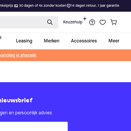
kelprijs
30 dagen of 4x zonder kosten
14 dagen retour, 1 jaar garantie
Keuzehulp
e
Leasing
Merken
Accessoires
Meer
vandaag je afspraak
.
nieuwsbrief
en en persoonlijk advies