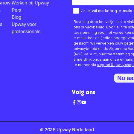
Arrow
Werken bij Upway
&
Pers
How would you like to hear fr
Ja, ik wil marketing-e-mai
Blog
Bevestig door het vakje aan te vi
s
Upway voor
ons privacybeleid. Door je in te sc
professionals
toestemming voor het verwerken e
e-mailadres en (indien opgegeven
geslacht. Wij verwerken jouw geg
privacybeleid en de Algemene V
(AVG). Je kunt jouw toestemming o
afmeldlink onderaan onze e-mails 
te nemen via
support@upway.shop
Nu a
Volg ons
©
2026
Upway
Nederland