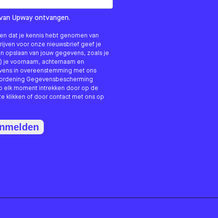
om us?
ls van Upway ontvangen.
nken dat je kennis hebt genomen van
hrijven voor onze nieuwsbrief geef je
n opslaan van jouw gegevens, zoals je
) je voornaam, achternaam en
evens in overeenstemming met ons
erordening Gegevensbescherming
p elk moment intrekken door op de
te klikken of door contact met ons op
anmelden