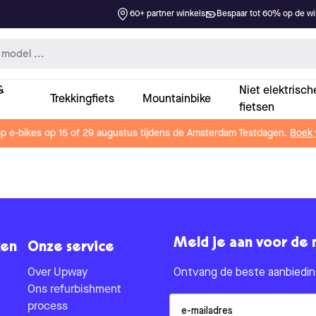
60+ partner winkels
Bespaar tot 60% op de win
&
Niet elektrisch
Trekkingfiets
Mountainbike
fietsen
op e-bikes op 15 of 29 augustus tijdens de Amsterdam Testdagen.
Boek 
Meld je aan voor de 
en
Onze service
Over Upway
Ontvang de beste aanbieding
Ons refurbishment
Email
process