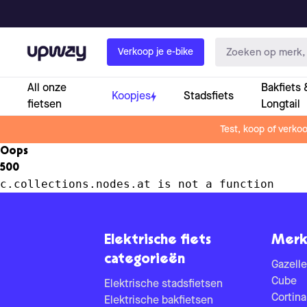
Upway
Verkoop je e-bike
All onze
Bakfiets 
Koopjes
Stadsfiets
fietsen
Longtail
Test, koop of verko
Oops
500
c.collections.nodes.at is not a function
Elektrische fiets
Merk
categorieën
Gazelle
Cube
Elektrische stadsfietsen
Cortina
Elektrische bakfietsen