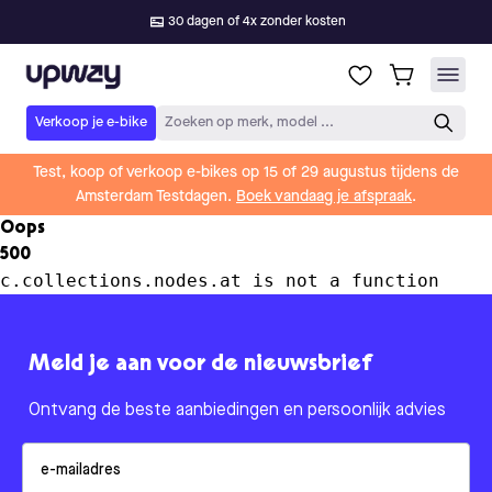
30 dagen of 4x zonder kosten
Upway
Verkoop je e-bike
Zoeken op merk, model ...
Test, koop of verkoop e-bikes op 15 of 29 augustus tijdens de
Amsterdam Testdagen.
Boek vandaag je afspraak
.
Oops
500
c.collections.nodes.at is not a function
Meld je aan voor de nieuwsbrief
Ontvang de beste aanbiedingen en persoonlijk advies
Email