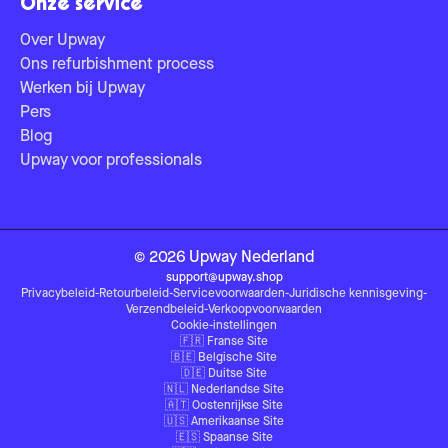
Onze service
Over Upway
Ons refurbishment process
Werken bij Upway
Pers
Blog
Upway voor professionals
©
2026
Upway
Nederland
support@upway.shop
Privacybeleid
-
Retourbeleid
-
Servicevoorwaarden
-
Juridische kennisgeving
-
Verzendbeleid
-
Verkoopvoorwaarden
Cookie-instellingen
🇫🇷
Franse Site
🇧🇪
Belgische Site
🇩🇪
Duitse Site
🇳🇱
Nederlandse Site
🇦🇹
Oostenrijkse Site
🇺🇸
Amerikaanse Site
🇪🇸
Spaanse Site