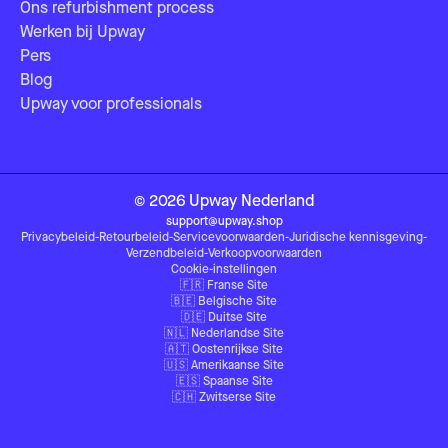
Ons refurbishment process
Werken bij Upway
Pers
Blog
Upway voor professionals
©
2026
Upway
Nederland
support@upway.shop
Privacybeleid
-
Retourbeleid
-
Servicevoorwaarden
-
Juridische kennisgeving
-
Verzendbeleid
-
Verkoopvoorwaarden
Cookie-instellingen
🇫🇷
Franse Site
🇧🇪
Belgische Site
🇩🇪
Duitse Site
🇳🇱
Nederlandse Site
🇦🇹
Oostenrijkse Site
🇺🇸
Amerikaanse Site
🇪🇸
Spaanse Site
🇨🇭
Zwitserse Site