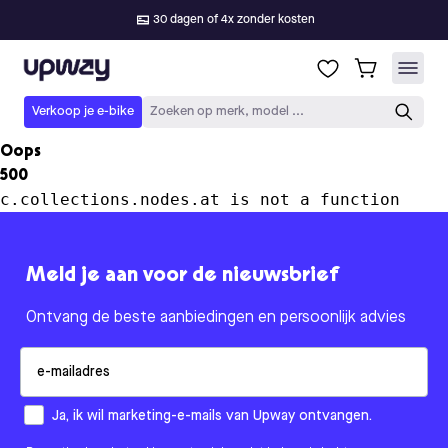
30 dagen of 4x zonder kosten
Upway
Verkoop je e-bike
Zoeken op merk, model ...
Oops
500
c.collections.nodes.at is not a function
Meld je aan voor de nieuwsbrief
Ontvang de beste aanbiedingen en persoonlijk advies
Email
How would you like to hear from us?
Ja, ik wil marketing-e-mails van Upway ontvangen.