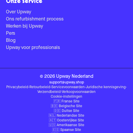
Onze service
Over Upway
Ons refurbishment process
Werken bij Upway
Pers
Blog
Upway voor professionals
©
2026
Upway
Nederland
support@upway.shop
Privacybeleid
-
Retourbeleid
-
Servicevoorwaarden
-
Juridische kennisgeving
-
Verzendbeleid
-
Verkoopvoorwaarden
Cookie-instellingen
🇫🇷
Franse Site
🇧🇪
Belgische Site
🇩🇪
Duitse Site
🇳🇱
Nederlandse Site
🇦🇹
Oostenrijkse Site
🇺🇸
Amerikaanse Site
🇪🇸
Spaanse Site