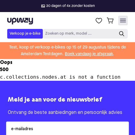
30 dagen of 4x zonder kosten
Upway
Verkoop je e-bike
Zoeken op merk, model ...
Test, koop of verkoop e-bikes op 15 of 29 augustus tijdens de
Amsterdam Testdagen.
Boek vandaag je afspraak
.
Oops
500
c.collections.nodes.at is not a function
Meld je aan voor de nieuwsbrief
Ontvang de beste aanbiedingen en persoonlijk advies
Email