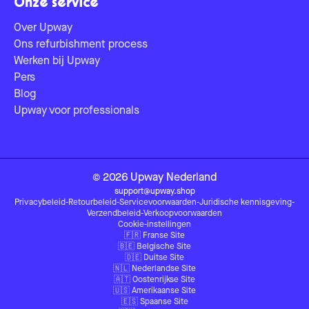
Onze service
Over Upway
Ons refurbishment process
Werken bij Upway
Pers
Blog
Upway voor professionals
©
2026
Upway
Nederland
support@upway.shop
Privacybeleid
-
Retourbeleid
-
Servicevoorwaarden
-
Juridische kennisgeving
-
Verzendbeleid
-
Verkoopvoorwaarden
Cookie-instellingen
🇫🇷
Franse Site
🇧🇪
Belgische Site
🇩🇪
Duitse Site
🇳🇱
Nederlandse Site
🇦🇹
Oostenrijkse Site
🇺🇸
Amerikaanse Site
🇪🇸
Spaanse Site