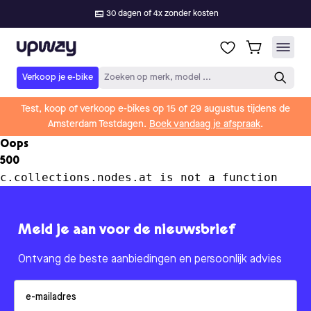
30 dagen of 4x zonder kosten
Upway
Verkoop je e-bike
Zoeken op merk, model ...
Test, koop of verkoop e-bikes op 15 of 29 augustus tijdens de
Amsterdam Testdagen.
Boek vandaag je afspraak
.
Oops
500
c.collections.nodes.at is not a function
Meld je aan voor de nieuwsbrief
Ontvang de beste aanbiedingen en persoonlijk advies
Email