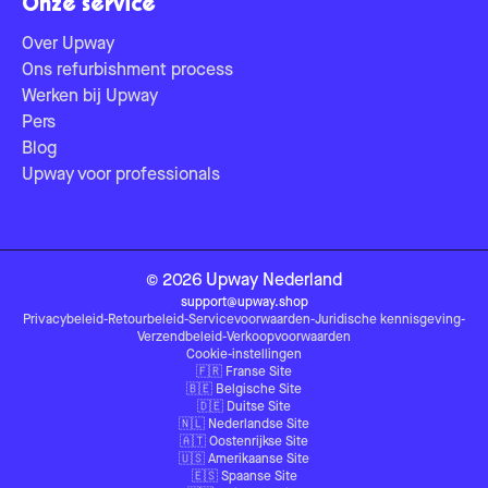
Onze service
Over Upway
Ons refurbishment process
Werken bij Upway
Pers
Blog
Upway voor professionals
©
2026
Upway
Nederland
support@upway.shop
Privacybeleid
-
Retourbeleid
-
Servicevoorwaarden
-
Juridische kennisgeving
-
Verzendbeleid
-
Verkoopvoorwaarden
Cookie-instellingen
🇫🇷
Franse Site
🇧🇪
Belgische Site
🇩🇪
Duitse Site
🇳🇱
Nederlandse Site
🇦🇹
Oostenrijkse Site
🇺🇸
Amerikaanse Site
🇪🇸
Spaanse Site