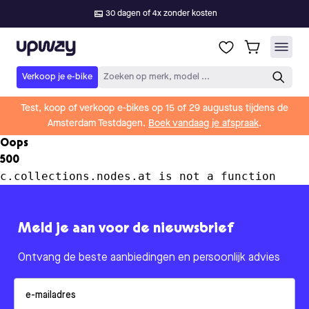
30 dagen of 4x zonder kosten
Upway
Verkoop je e-bike
Zoeken op merk, model ...
Test, koop of verkoop e-bikes op 15 of 29 augustus tijdens de
Amsterdam Testdagen.
Boek vandaag je afspraak
.
Oops
500
c.collections.nodes.at is not a function
Meld je aan voor de nieuwsbrief
Ontvang de beste aanbiedingen en persoonlijk advies
Email