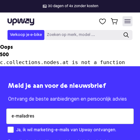
30 dagen of 4x zonder kosten
Upway
Verkoop je e-bike
Zoeken op merk, model ...
Oops
500
c.collections.nodes.at is not a function
Meld je aan voor de nieuwsbrief
Ontvang de beste aanbiedingen en persoonlijk advies
Email
How would you like to hear from us?
Ja, ik wil marketing-e-mails van Upway ontvangen.