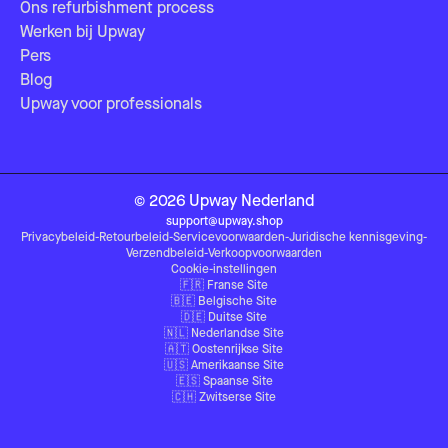
Ons refurbishment process
Werken bij Upway
Pers
Blog
Upway voor professionals
©
2026
Upway
Nederland
support@upway.shop
Privacybeleid
-
Retourbeleid
-
Servicevoorwaarden
-
Juridische kennisgeving
-
Verzendbeleid
-
Verkoopvoorwaarden
Cookie-instellingen
🇫🇷
Franse Site
🇧🇪
Belgische Site
🇩🇪
Duitse Site
🇳🇱
Nederlandse Site
🇦🇹
Oostenrijkse Site
🇺🇸
Amerikaanse Site
🇪🇸
Spaanse Site
🇨🇭
Zwitserse Site