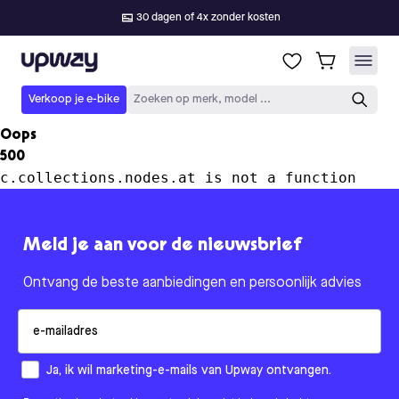
30 dagen of 4x zonder kosten
Upway
Verkoop je e-bike
Zoeken op merk, model ...
Oops
500
c.collections.nodes.at is not a function
Meld je aan voor de nieuwsbrief
Ontvang de beste aanbiedingen en persoonlijk advies
Email
How would you like to hear from us?
Ja, ik wil marketing-e-mails van Upway ontvangen.