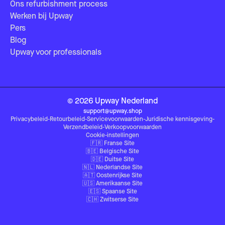
Ons refurbishment process
Werken bij Upway
Pers
Blog
Upway voor professionals
©
2026
Upway
Nederland
support@upway.shop
Privacybeleid
-
Retourbeleid
-
Servicevoorwaarden
-
Juridische kennisgeving
-
Verzendbeleid
-
Verkoopvoorwaarden
Cookie-instellingen
🇫🇷
Franse Site
🇧🇪
Belgische Site
🇩🇪
Duitse Site
🇳🇱
Nederlandse Site
🇦🇹
Oostenrijkse Site
🇺🇸
Amerikaanse Site
🇪🇸
Spaanse Site
🇨🇭
Zwitserse Site