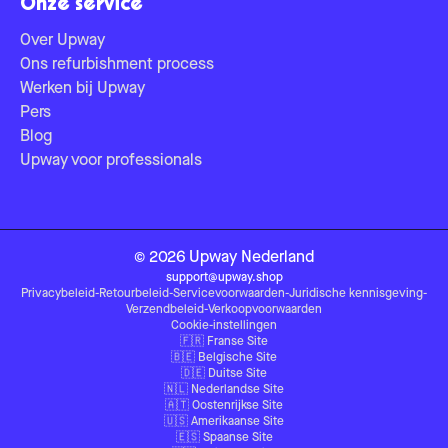
Onze service
Over Upway
Ons refurbishment process
Werken bij Upway
Pers
Blog
Upway voor professionals
©
2026
Upway
Nederland
support@upway.shop
Privacybeleid
-
Retourbeleid
-
Servicevoorwaarden
-
Juridische kennisgeving
-
Verzendbeleid
-
Verkoopvoorwaarden
Cookie-instellingen
🇫🇷
Franse Site
🇧🇪
Belgische Site
🇩🇪
Duitse Site
🇳🇱
Nederlandse Site
🇦🇹
Oostenrijkse Site
🇺🇸
Amerikaanse Site
🇪🇸
Spaanse Site