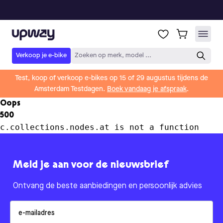
Upway
Verkoop je e-bike
Zoeken op merk, model ...
Test, koop of verkoop e-bikes op 15 of 29 augustus tijdens de
Amsterdam Testdagen.
Boek vandaag je afspraak
.
Oops
500
c.collections.nodes.at is not a function
Meld je aan voor de nieuwsbrief
Ontvang de beste aanbiedingen en persoonlijk advies
Email