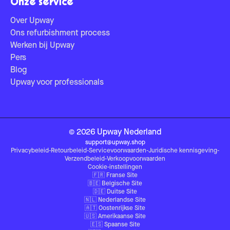
Onze service
Over Upway
Ons refurbishment process
Werken bij Upway
Pers
Blog
Upway voor professionals
©
2026
Upway
Nederland
support@upway.shop
Privacybeleid
-
Retourbeleid
-
Servicevoorwaarden
-
Juridische kennisgeving
-
Verzendbeleid
-
Verkoopvoorwaarden
Cookie-instellingen
🇫🇷
Franse Site
🇧🇪
Belgische Site
🇩🇪
Duitse Site
🇳🇱
Nederlandse Site
🇦🇹
Oostenrijkse Site
🇺🇸
Amerikaanse Site
🇪🇸
Spaanse Site