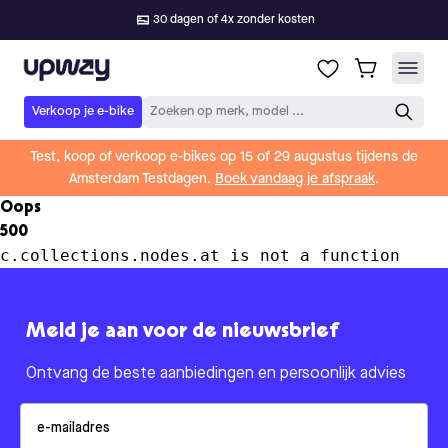
30 dagen of 4x zonder kosten
Upway
Verkoop je e-bike
Zoeken op merk, model ...
Test, koop of verkoop e-bikes op 15 of 29 augustus tijdens de
Amsterdam Testdagen.
Boek vandaag je afspraak
.
Oops
500
c.collections.nodes.at is not a function
Meld je aan voor de nieuwsbrief
Ontvang de beste aanbiedingen en persoonlijk advies
Email