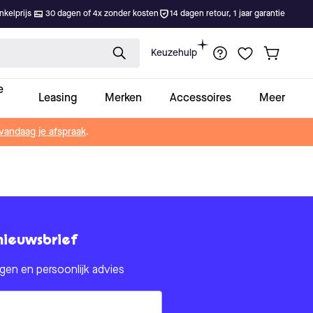
kelprijs
30 dagen of 4x zonder kosten
14 dagen retour, 1 jaar garantie
Keuzehulp
e
Leasing
Merken
Accessoires
Meer
vandaag je afspraak
.
nieuwsbrief
en en persoonlijk advies