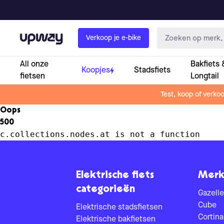
Upway
Verkoop je e-bike
All onze
Bakfiets 
Koopjes
Stadsfiets
fietsen
Longtail
Test, koop of verko
Oops
500
c.collections.nodes.at is not a function
Elektrische fiets
Merk
categorieën
Gazelle
Cube
Elektrische stadsfietsen
Cortina
Elektrische bakfietsen