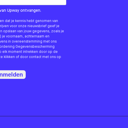
om us?
ls van Upway ontvangen.
nken dat je kennis hebt genomen van
hrijven voor onze nieuwsbrief geef je
n opslaan van jouw gegevens, zoals je
) je voornaam, achternaam en
evens in overeenstemming met ons
erordening Gegevensbescherming
p elk moment intrekken door op de
te klikken of door contact met ons op
anmelden