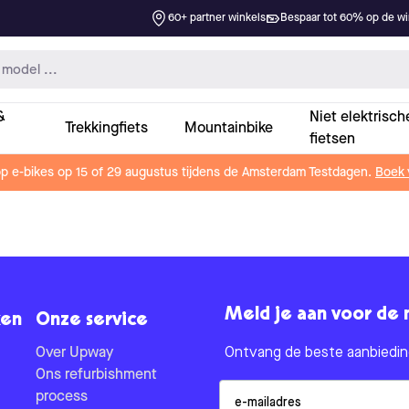
60+ partner winkels
Bespaar tot 60% op de win
&
Niet elektrisch
Trekkingfiets
Mountainbike
fietsen
op e-bikes op 15 of 29 augustus tijdens de Amsterdam Testdagen.
Boek 
Meld je aan voor de 
en
Onze service
Over Upway
Ontvang de beste aanbieding
Ons refurbishment
Email
process