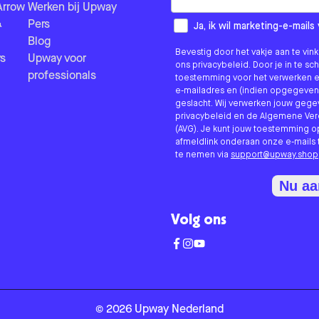
Arrow
Werken bij Upway
&
Pers
How would you like to hear fr
Ja, ik wil marketing-e-mai
Blog
Bevestig door het vakje aan te vi
s
Upway voor
ons privacybeleid. Door je in te sc
professionals
toestemming voor het verwerken e
e-mailadres en (indien opgegeven
geslacht. Wij verwerken jouw geg
privacybeleid en de Algemene V
(AVG). Je kunt jouw toestemming o
afmeldlink onderaan onze e-mails 
te nemen via
support@upway.shop
Nu a
Volg ons
©
2026
Upway
Nederland