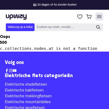
30 dagen of 4x zonder kosten
Upway
Verkoop je e-bike
Zoeken op merk, model ...
Oops
500
c.collections.nodes.at is not a function
Volg ons
Elektrische fiets categorieën
Elektrische stadsfietsen
Elektrische bakfietsen
Elektrische trekkingfietsen
Elektrische mountainbikes
Elektrische racefietsen