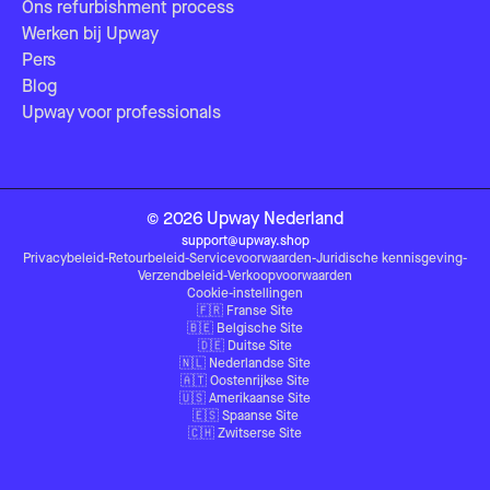
Ons refurbishment process
Werken bij Upway
Pers
Blog
Upway voor professionals
©
2026
Upway
Nederland
support@upway.shop
Privacybeleid
-
Retourbeleid
-
Servicevoorwaarden
-
Juridische kennisgeving
-
Verzendbeleid
-
Verkoopvoorwaarden
Cookie-instellingen
🇫🇷
Franse Site
🇧🇪
Belgische Site
🇩🇪
Duitse Site
🇳🇱
Nederlandse Site
🇦🇹
Oostenrijkse Site
🇺🇸
Amerikaanse Site
🇪🇸
Spaanse Site
🇨🇭
Zwitserse Site