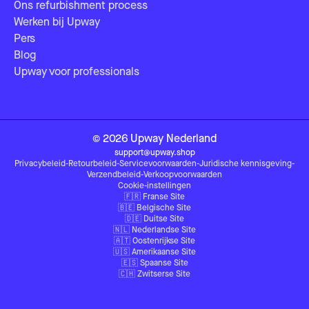
Ons refurbishment process
Werken bij Upway
Pers
Blog
Upway voor professionals
©
2026
Upway
Nederland
support@upway.shop
Privacybeleid
-
Retourbeleid
-
Servicevoorwaarden
-
Juridische kennisgeving
-
Verzendbeleid
-
Verkoopvoorwaarden
Cookie-instellingen
🇫🇷
Franse Site
🇧🇪
Belgische Site
🇩🇪
Duitse Site
🇳🇱
Nederlandse Site
🇦🇹
Oostenrijkse Site
🇺🇸
Amerikaanse Site
🇪🇸
Spaanse Site
🇨🇭
Zwitserse Site