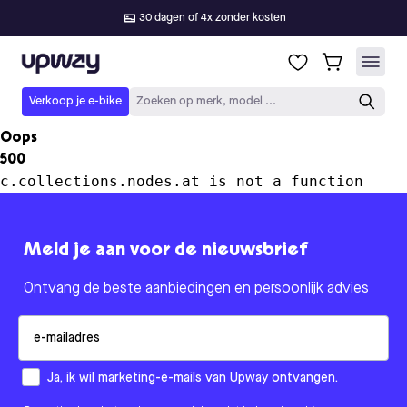
30 dagen of 4x zonder kosten
Upway
Verkoop je e-bike
Zoeken op merk, model ...
Oops
500
c.collections.nodes.at is not a function
Meld je aan voor de nieuwsbrief
Ontvang de beste aanbiedingen en persoonlijk advies
Email
How would you like to hear from us?
Ja, ik wil marketing-e-mails van Upway ontvangen.