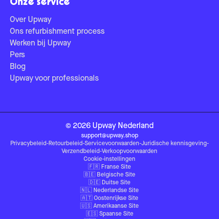
Onze service
Over Upway
Ons refurbishment process
Werken bij Upway
Pers
Blog
Upway voor professionals
©
2026
Upway
Nederland
support@upway.shop
Privacybeleid
-
Retourbeleid
-
Servicevoorwaarden
-
Juridische kennisgeving
-
Verzendbeleid
-
Verkoopvoorwaarden
Cookie-instellingen
🇫🇷
Franse Site
🇧🇪
Belgische Site
🇩🇪
Duitse Site
🇳🇱
Nederlandse Site
🇦🇹
Oostenrijkse Site
🇺🇸
Amerikaanse Site
🇪🇸
Spaanse Site