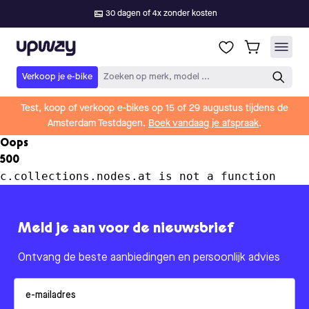
30 dagen of 4x zonder kosten
Upway
Verkoop je e-bike
Zoeken op merk, model ...
Test, koop of verkoop e-bikes op 15 of 29 augustus tijdens de
Amsterdam Testdagen.
Boek vandaag je afspraak
.
Oops
500
c.collections.nodes.at is not a function
Meld je aan voor de nieuwsbrief
Ontvang de beste aanbiedingen en persoonlijk advies
Email