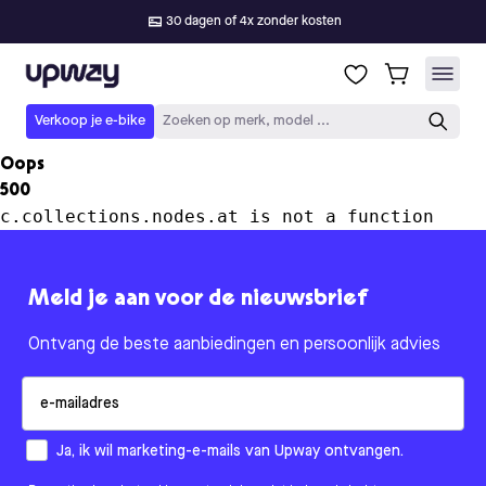
30 dagen of 4x zonder kosten
Upway
Verkoop je e-bike
Zoeken op merk, model ...
Oops
500
c.collections.nodes.at is not a function
Meld je aan voor de nieuwsbrief
Ontvang de beste aanbiedingen en persoonlijk advies
Email
How would you like to hear from us?
Ja, ik wil marketing-e-mails van Upway ontvangen.