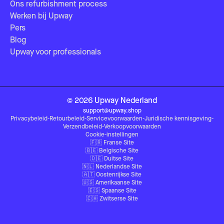
Ons refurbishment process
Werken bij Upway
Pers
Blog
Upway voor professionals
©
2026
Upway
Nederland
support@upway.shop
Privacybeleid
-
Retourbeleid
-
Servicevoorwaarden
-
Juridische kennisgeving
-
Verzendbeleid
-
Verkoopvoorwaarden
Cookie-instellingen
🇫🇷
Franse Site
🇧🇪
Belgische Site
🇩🇪
Duitse Site
🇳🇱
Nederlandse Site
🇦🇹
Oostenrijkse Site
🇺🇸
Amerikaanse Site
🇪🇸
Spaanse Site
🇨🇭
Zwitserse Site