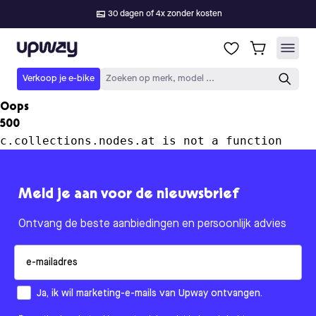
30 dagen of 4x zonder kosten
Upway
Verkoop je e-bike
Zoeken op merk, model ...
Oops
500
c.collections.nodes.at is not a function
Meld je aan voor de nieuwsbrief
Ontvang de beste aanbiedingen en persoonlijk advies
Email
How would you like to hear from us?
Ja, ik wil marketing-e-mails van Upway ontvangen.