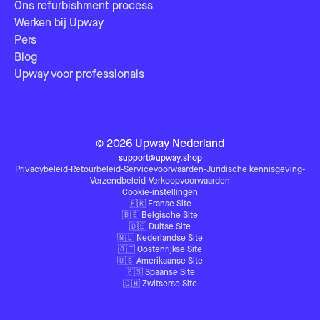
Ons refurbishment process
Werken bij Upway
Pers
Blog
Upway voor professionals
©
2026
Upway
Nederland
support@upway.shop
Privacybeleid
-
Retourbeleid
-
Servicevoorwaarden
-
Juridische kennisgeving
-
Verzendbeleid
-
Verkoopvoorwaarden
Cookie-instellingen
🇫🇷
Franse Site
🇧🇪
Belgische Site
🇩🇪
Duitse Site
🇳🇱
Nederlandse Site
🇦🇹
Oostenrijkse Site
🇺🇸
Amerikaanse Site
🇪🇸
Spaanse Site
🇨🇭
Zwitserse Site