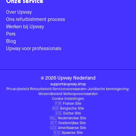
Onze service
Over Upway
Ons refurbishment process
Werken bij Upway
Pers
Blog
Upway voor professionals
©
2026
Upway
Nederland
support@upway.shop
Privacybeleid
-
Retourbeleid
-
Servicevoorwaarden
-
Juridische kennisgeving
-
Verzendbeleid
-
Verkoopvoorwaarden
Cookie-instellingen
🇫🇷
Franse Site
🇧🇪
Belgische Site
🇩🇪
Duitse Site
🇳🇱
Nederlandse Site
🇦🇹
Oostenrijkse Site
🇺🇸
Amerikaanse Site
🇪🇸
Spaanse Site