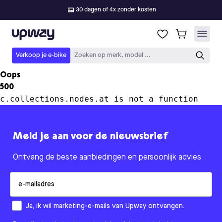
30 dagen of 4x zonder kosten
Upway
Verkoop je e-bike
Zoeken op merk, model ...
Oops
500
c.collections.nodes.at is not a function
Meld je aan voor de nieuwsbrief
Ontvang de beste aanbiedingen en persoonlijk advies
Email
How would you like to hear from us?
Ja, ik wil marketing-e-mails van Upway ontvangen.