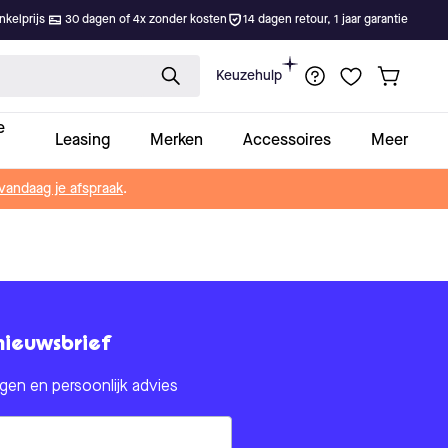
kelprijs
30 dagen of 4x zonder kosten
14 dagen retour, 1 jaar garantie
Keuzehulp
e
Leasing
Merken
Accessoires
Meer
vandaag je afspraak
.
nieuwsbrief
en en persoonlijk advies