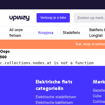
Upway
Verkoop je e-bike
All onze
Bakfiets 
Koopjes
Stadsfiets
fietsen
Longtail
Test, koop of verko
Oops
500
c.collections.nodes.at is not a function
Elektrische fiets
Merk
categorieën
Gazelle
Cube
Elektrische stadsfietsen
Cortina
Elektrische bakfietsen