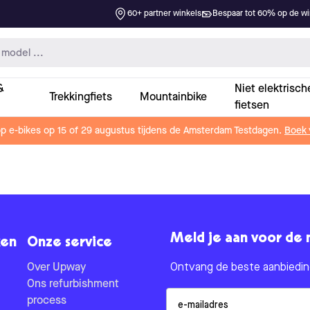
60+ partner winkels
Bespaar tot 60% op de win
&
Niet elektrisch
Trekkingfiets
Mountainbike
fietsen
op e-bikes op 15 of 29 augustus tijdens de Amsterdam Testdagen.
Boek 
Meld je aan voor de 
en
Onze service
Over Upway
Ontvang de beste aanbieding
Ons refurbishment
Email
process