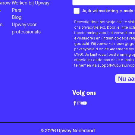
Arrow
Werken bij Upway
&
Pers
How would you like to hear fr
Ja, ik wil marketing-e-mai
Blog
Bevestig door het vakje aan te vi
s
Upway voor
ons privacybeleid. Door je in te sc
professionals
toestemming voor het verwerken e
e-mailadres en (indien opgegeven
geslacht. Wij verwerken jouw geg
privacybeleid en de Algemene V
(AVG). Je kunt jouw toestemming o
afmeldlink onderaan onze e-mails 
te nemen via
support@upway.shop
Nu a
Volg ons
©
2026
Upway
Nederland