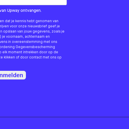
om us?
ls van Upway ontvangen.
nken dat je kennis hebt genomen van
hrijven voor onze nieuwsbrief geef je
n opslaan van jouw gegevens, zoals je
) je voornaam, achternaam en
evens in overeenstemming met ons
erordening Gegevensbescherming
p elk moment intrekken door op de
te klikken of door contact met ons op
anmelden