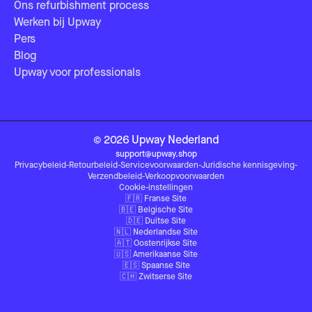
Ons refurbishment process
Werken bij Upway
Pers
Blog
Upway voor professionals
©
2026
Upway
Nederland
support@upway.shop
Privacybeleid
-
Retourbeleid
-
Servicevoorwaarden
-
Juridische kennisgeving
-
Verzendbeleid
-
Verkoopvoorwaarden
Cookie-instellingen
🇫🇷
Franse Site
🇧🇪
Belgische Site
🇩🇪
Duitse Site
🇳🇱
Nederlandse Site
🇦🇹
Oostenrijkse Site
🇺🇸
Amerikaanse Site
🇪🇸
Spaanse Site
🇨🇭
Zwitserse Site