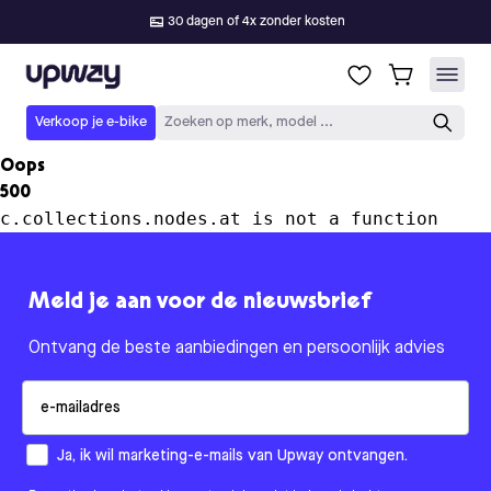
30 dagen of 4x zonder kosten
Upway
Verkoop je e-bike
Zoeken op merk, model ...
Oops
500
c.collections.nodes.at is not a function
Meld je aan voor de nieuwsbrief
Ontvang de beste aanbiedingen en persoonlijk advies
Email
How would you like to hear from us?
Ja, ik wil marketing-e-mails van Upway ontvangen.