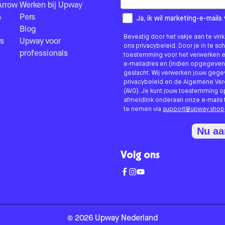
Arrow
Werken bij Upway
&
Pers
How would you like to hear fr
Ja, ik wil marketing-e-mai
Blog
Bevestig door het vakje aan te vi
s
Upway voor
ons privacybeleid. Door je in te sc
professionals
toestemming voor het verwerken e
e-mailadres en (indien opgegeven
geslacht. Wij verwerken jouw geg
privacybeleid en de Algemene V
(AVG). Je kunt jouw toestemming o
afmeldlink onderaan onze e-mails 
te nemen via
support@upway.shop
Nu a
Volg ons
©
2026
Upway
Nederland