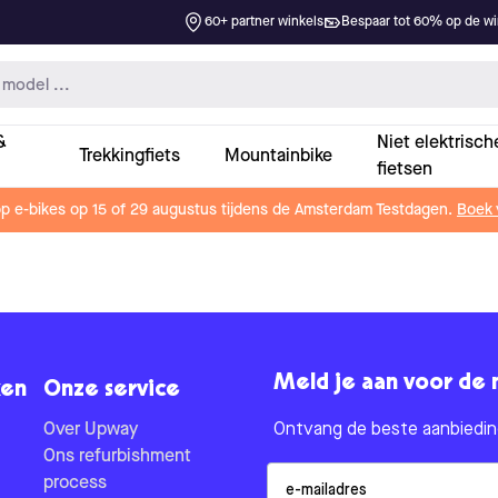
60+ partner winkels
Bespaar tot 60% op de win
&
Niet elektrisch
Trekkingfiets
Mountainbike
fietsen
op e-bikes op 15 of 29 augustus tijdens de Amsterdam Testdagen.
Boek 
Meld je aan voor de 
en
Onze service
Over Upway
Ontvang de beste aanbieding
Ons refurbishment
Email
process