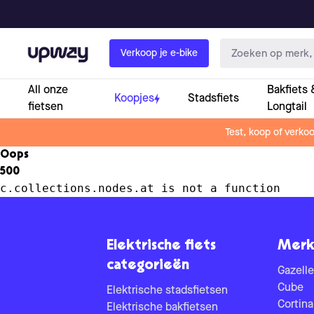
Upway
Verkoop je e-bike
All onze
Bakfiets 
Koopjes
Stadsfiets
fietsen
Longtail
Test, koop of verko
Oops
500
c.collections.nodes.at is not a function
Elektrische fiets
Merk
categorieën
Gazelle
Cube
Elektrische stadsfietsen
Cortina
Elektrische bakfietsen