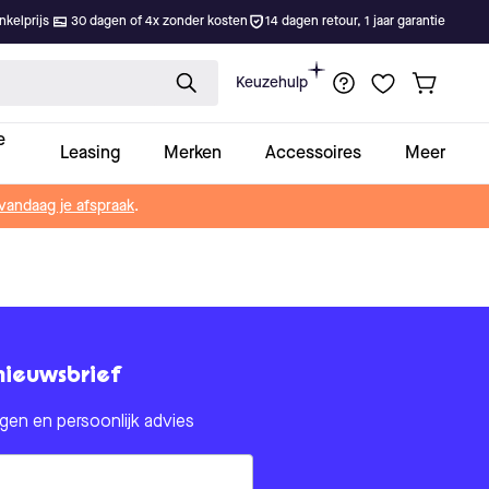
kelprijs
30 dagen of 4x zonder kosten
14 dagen retour, 1 jaar garantie
Keuzehulp
e
Leasing
Merken
Accessoires
Meer
vandaag je afspraak
.
nieuwsbrief
en en persoonlijk advies