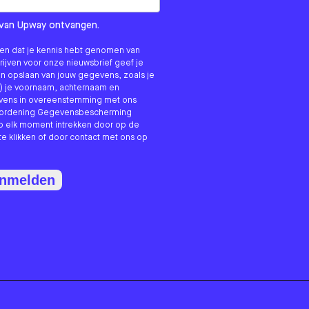
om us?
ls van Upway ontvangen.
nken dat je kennis hebt genomen van
hrijven voor onze nieuwsbrief geef je
n opslaan van jouw gegevens, zoals je
) je voornaam, achternaam en
evens in overeenstemming met ons
erordening Gegevensbescherming
p elk moment intrekken door op de
te klikken of door contact met ons op
anmelden