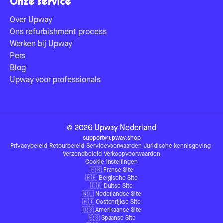
Onze service
Over Upway
Ons refurbishment process
Werken bij Upway
Pers
Blog
Upway voor professionals
©
2026
Upway
Nederland
support@upway.shop
Privacybeleid
-
Retourbeleid
-
Servicevoorwaarden
-
Juridische kennisgeving
-
Verzendbeleid
-
Verkoopvoorwaarden
Cookie-instellingen
🇫🇷
Franse Site
🇧🇪
Belgische Site
🇩🇪
Duitse Site
🇳🇱
Nederlandse Site
🇦🇹
Oostenrijkse Site
🇺🇸
Amerikaanse Site
🇪🇸
Spaanse Site