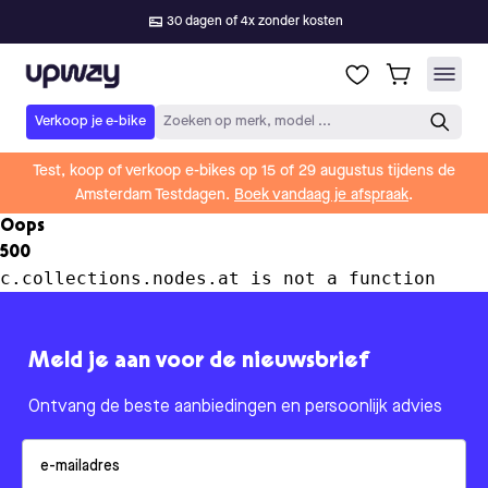
30 dagen of 4x zonder kosten
Upway
Verkoop je e-bike
Zoeken op merk, model ...
Test, koop of verkoop e-bikes op 15 of 29 augustus tijdens de
Amsterdam Testdagen.
Boek vandaag je afspraak
.
Oops
500
c.collections.nodes.at is not a function
Meld je aan voor de nieuwsbrief
Ontvang de beste aanbiedingen en persoonlijk advies
Email