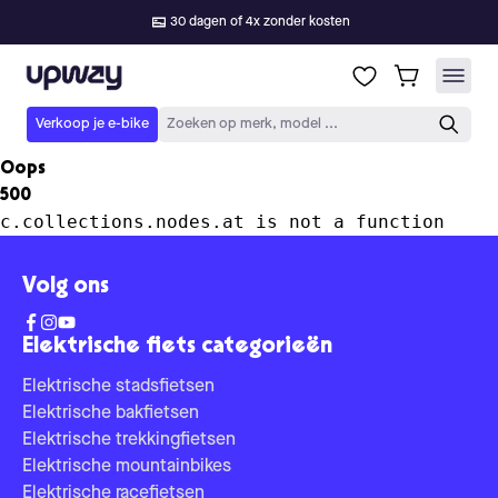
30 dagen of 4x zonder kosten
Upway
Verkoop je e-bike
Zoeken op merk, model ...
Oops
500
c.collections.nodes.at is not a function
Volg ons
Elektrische fiets categorieën
Elektrische stadsfietsen
Elektrische bakfietsen
Elektrische trekkingfietsen
Elektrische mountainbikes
Elektrische racefietsen