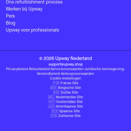
Ons refurbishment process
Werken bij Upway
Pers
Blog
Upway voor professionals
©
2026
Upway
Nederland
support@upway.shop
Privacybeleid
-
Retourbeleid
-
Servicevoorwaarden
-
Juridische kennisgeving
-
Verzendbeleid
-
Verkoopvoorwaarden
Cookie-instellingen
🇫🇷
Franse Site
🇧🇪
Belgische Site
🇩🇪
Duitse Site
🇳🇱
Nederlandse Site
🇦🇹
Oostenrijkse Site
🇺🇸
Amerikaanse Site
🇪🇸
Spaanse Site
🇨🇭
Zwitserse Site