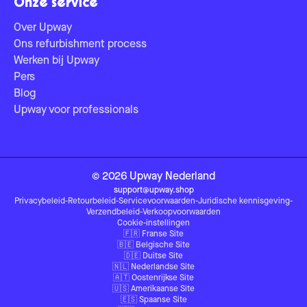
Onze service
Over Upway
Ons refurbishment process
Werken bij Upway
Pers
Blog
Upway voor professionals
©
2026
Upway
Nederland
support@upway.shop
Privacybeleid
-
Retourbeleid
-
Servicevoorwaarden
-
Juridische kennisgeving
-
Verzendbeleid
-
Verkoopvoorwaarden
Cookie-instellingen
🇫🇷
Franse Site
🇧🇪
Belgische Site
🇩🇪
Duitse Site
🇳🇱
Nederlandse Site
🇦🇹
Oostenrijkse Site
🇺🇸
Amerikaanse Site
🇪🇸
Spaanse Site