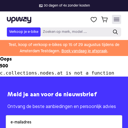
30 dagen of 4x zonder kosten
Upway
Verkoop je e-bike
Zoeken op merk, model ...
Test, koop of verkoop e-bikes op 15 of 29 augustus tijdens de
Amsterdam Testdagen.
Boek vandaag je afspraak
.
Oops
500
c.collections.nodes.at is not a function
Meld je aan voor de nieuwsbrief
Ontvang de beste aanbiedingen en persoonlijk advies
Email