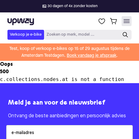
30 dagen of 4x zonder kosten
Upway
Verkoop je e-bike
Zoeken op merk, model ...
Test, koop of verkoop e-bikes op 15 of 29 augustus tijdens de
Amsterdam Testdagen.
Boek vandaag je afspraak
.
Oops
500
c.collections.nodes.at is not a function
Meld je aan voor de nieuwsbrief
Ontvang de beste aanbiedingen en persoonlijk advies
Email