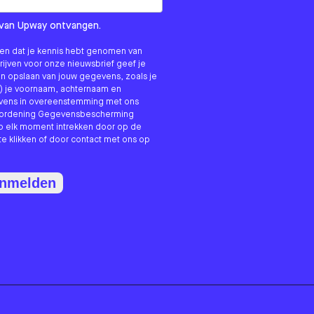
om us?
ls van Upway ontvangen.
nken dat je kennis hebt genomen van
hrijven voor onze nieuwsbrief geef je
n opslaan van jouw gegevens, zoals je
) je voornaam, achternaam en
evens in overeenstemming met ons
erordening Gegevensbescherming
p elk moment intrekken door op de
te klikken of door contact met ons op
anmelden