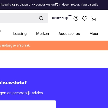
kelprijs
30 dagen of 4x zonder kosten
14 dagen retour, 1 jaar garantie
Keuzehulp
e
Leasing
Merken
Accessoires
Meer
vandaag je afspraak
.
nieuwsbrief
en en persoonlijk advies