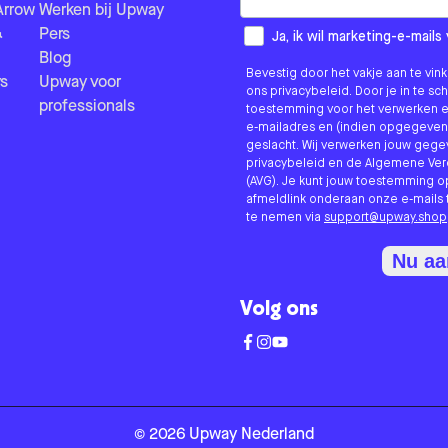
Arrow
Werken bij Upway
&
Pers
How would you like to hear fr
Ja, ik wil marketing-e-mai
Blog
Bevestig door het vakje aan te vi
s
Upway voor
ons privacybeleid. Door je in te sc
professionals
toestemming voor het verwerken e
e-mailadres en (indien opgegeven
geslacht. Wij verwerken jouw geg
privacybeleid en de Algemene V
(AVG). Je kunt jouw toestemming o
afmeldlink onderaan onze e-mails 
te nemen via
support@upway.shop
Nu a
Volg ons
©
2026
Upway
Nederland