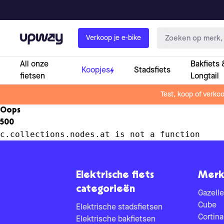
Upway
Verkoop je e-bike
All onze
Bakfiets 
Koopjes
Stadsfiets
fietsen
Longtail
Test, koop of verko
Oops
500
c.collections.nodes.at is not a function
Elektrische fiets
Merk
categorieën
Gazelle
Cube
Elektrische stadsfietsen
Cortina
Elektrische bakfietsen