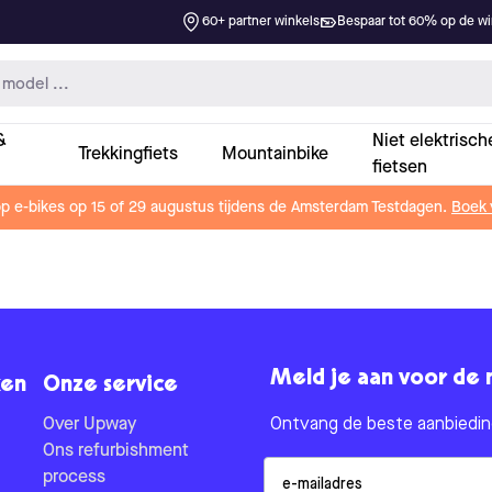
60+ partner winkels
Bespaar tot 60% op de win
&
Niet elektrisch
Trekkingfiets
Mountainbike
fietsen
op e-bikes op 15 of 29 augustus tijdens de Amsterdam Testdagen.
Boek 
Meld je aan voor de 
en
Onze service
Over Upway
Ontvang de beste aanbieding
Ons refurbishment
Email
process